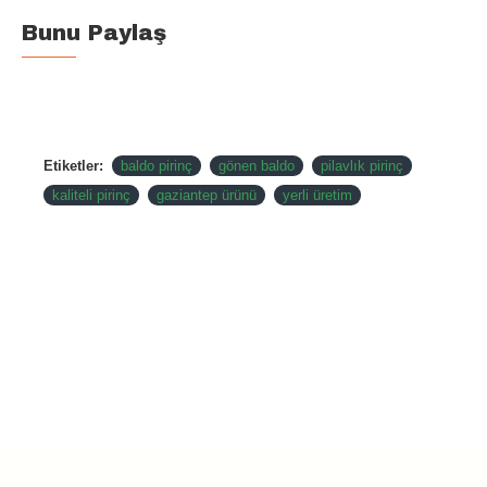
Bunu Paylaş
Etiketler:
baldo pirinç
gönen baldo
pilavlık pirinç
kaliteli pirinç
gaziantep ürünü
yerli üretim