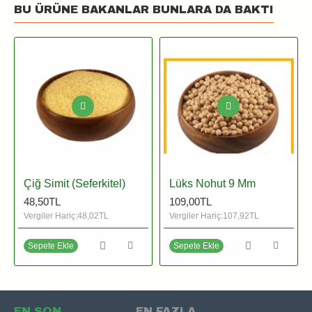
BU ÜRÜNE BAKANLAR BUNLARA DA BAKTI
Çiğ Simit (Seferkitel)
Lüks Nohut 9 Mm
48,50TL
109,00TL
Vergiler Hariç:48,02TL
Vergiler Hariç:107,92TL
Sepete Ekle
Sepete Ekle
EN SON
EN FAZLA