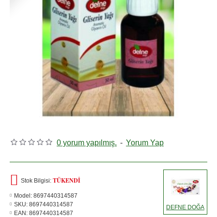
0 yorum yapılmış.
-
Yorum Yap
TÜKENDI
Stok Bilgisi:
Model:
8697440314587
SKU:
8697440314587
DEFNE DOĞA
EAN:
8697440314587