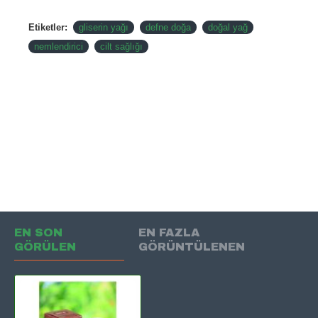
Etiketler:
gliserin yağı
defne doğa
doğal yağ
nemlendirici
cilt sağlığı
EN SON
EN FAZLA
GÖRÜLEN
GÖRÜNTÜLENEN