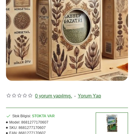
0 yorum yapılmış.
-
Yorum Yap
Stok Bilgisi:
STOKTA VAR
Model:
8681277170607
SKU:
8681277170607
EAN:
8681277170607