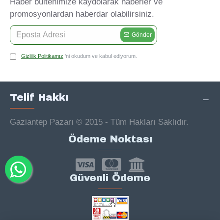
Haber bültenimize kaydolarak haberler ve
promosyonlardan haberdar olabilirsiniz.
Gönder
Gizlilik Politikamız
'ni okudum ve kabul ediyorum.
Telif Hakkı
Gaziantep Pazarı © 2015 - Tüm Hakları Saklıdır.
Ödeme Noktası
Güvenli Ödeme