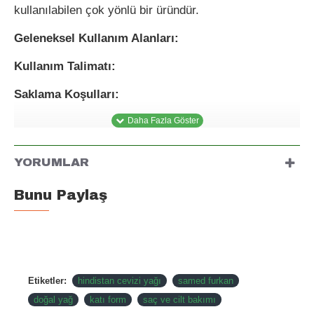
kullanılabilen çok yönlü bir üründür.
Geleneksel Kullanım Alanları:
Kullanım Talimatı:
Saklama Koşulları:
YORUMLAR
Bunu Paylaş
Etiketler:
hindistan cevizi yağı
samed furkan
doğal yağ
katı form
saç ve cilt bakımı