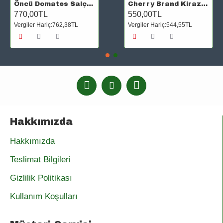
Öncü Domates Salçası Tnk 10/1 9200 G
Cherry Brand Kirazlı Çay 450 Gr (Orjinal)
770,00TL
550,00TL
Vergiler Hariç:762,38TL
Vergiler Hariç:544,55TL
Hakkımızda
Hakkımızda
Teslimat Bilgileri
Gizlilik Politikası
Kullanım Koşulları