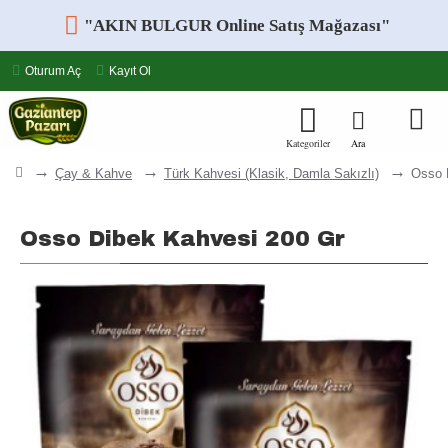
"AKIN BULGUR Online Satış Mağazası"
Oturum Aç
Kayıt Ol
Çay & Kahve
Türk Kahvesi (Klasik, Damla Sakızlı)
Osso 
Osso Dibek Kahvesi 200 Gr