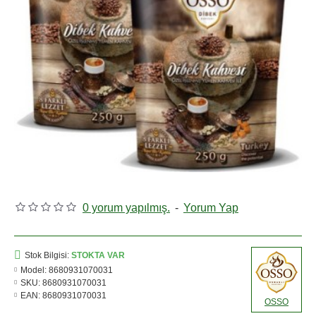
0 yorum yapılmış.
-
Yorum Yap
Stok Bilgisi:
STOKTA VAR
Model:
8680931070031
SKU:
8680931070031
EAN:
8680931070031
OSSO