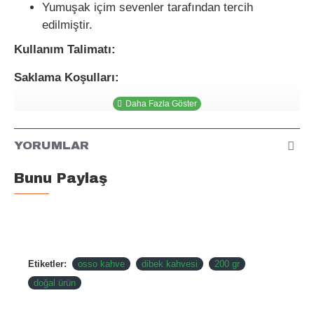
Yumuşak içim sevenler tarafından tercih
edilmiştir.
Kullanım Talimatı:
Saklama Koşulları:
YORUMLAR
Bunu Paylaş
Etiketler:
osso kahve
dibek kahvesi
200 gr
doğal ürün