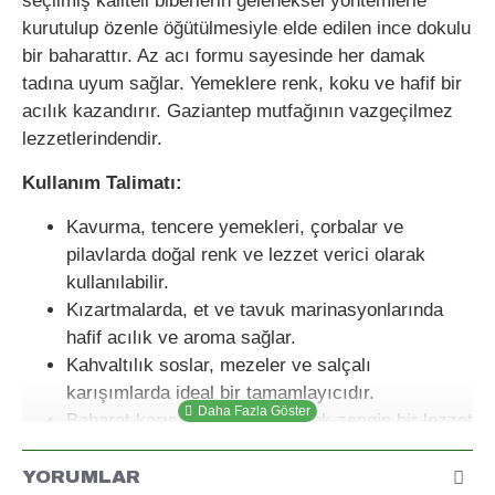
seçilmiş kaliteli biberlerin geleneksel yöntemlerle
kurutulup özenle öğütülmesiyle elde edilen ince dokulu
bir baharattır. Az acı formu sayesinde her damak
tadına uyum sağlar. Yemeklere renk, koku ve hafif bir
acılık kazandırır. Gaziantep mutfağının vazgeçilmez
lezzetlerindendir.
Kullanım Talimatı:
Kavurma, tencere yemekleri, çorbalar ve
pilavlarda doğal renk ve lezzet verici olarak
kullanılabilir.
Kızartmalarda, et ve tavuk marinasyonlarında
hafif acılık ve aroma sağlar.
Kahvaltılık soslar, mezeler ve salçalı
karışımlarda ideal bir tamamlayıcıdır.
Baharat karışımlarına ekleyerek zengin bir lezzet
profili elde edebilirsiniz.
YORUMLAR
Saklama Koşulları: