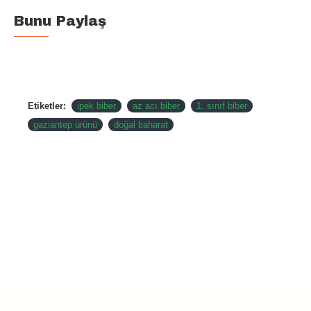
Bunu Paylaş
Serin, kuru ve nem almayan bir ortamda
muhafaza ediniz.
Doğrudan güneş ışığına maruz bırakmayınız.
Ağzı kapalı kavanoz veya paketlerde saklayarak
aromasını uzun süre koruyabilirsiniz.
Etiketler:
ipek biber
az acı biber
1. sınıf biber
gaziantep ürünü
doğal baharat