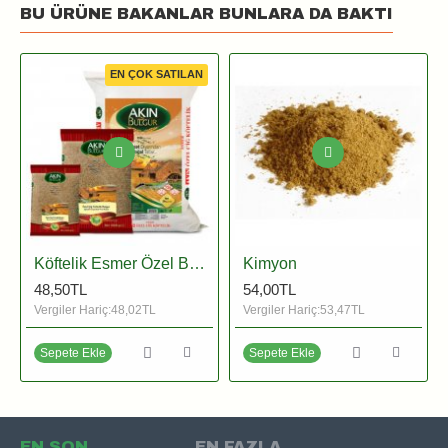
BU ÜRÜNE BAKANLAR BUNLARA DA BAKTI
EN ÇOK SATILAN
Köftelik Esmer Özel Bulgur (İnce)
Kimyon
48,50TL
54,00TL
Vergiler Hariç:48,02TL
Vergiler Hariç:53,47TL
Sepete Ekle
Sepete Ekle
EN SON
EN FAZLA